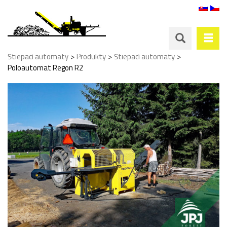
>
>
>
Štiepací automaty
Produkty
Štiepací automaty
Poloautomat Regon R2