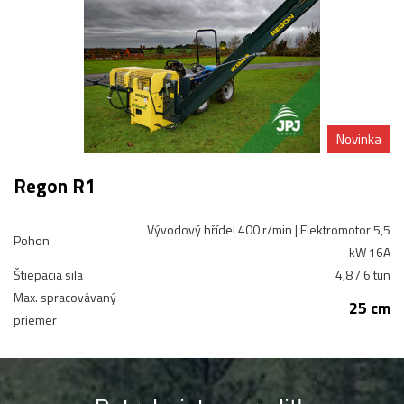
Novinka
Regon R1
Vývodový hřídel 400 r/min | Elektromotor 5,5
Pohon
kW 16A
Štiepacia sila
4,8 / 6 tun
Max. spracovávaný
25 cm
priemer