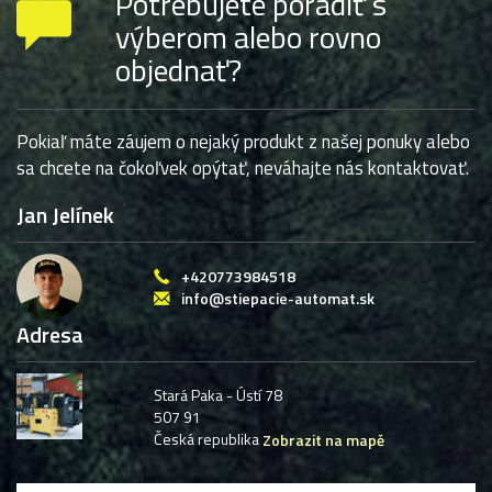
Potrebujete poradiť s
výberom alebo rovno
objednať?
Pokiaľ máte záujem o nejaký produkt z našej ponuky alebo
sa chcete na čokoľvek opýtať, neváhajte nás kontaktovať.
Jan Jelínek
+420773984518
info@stiepacie-automat.sk
Adresa
Stará Paka - Ústí 78
507 91
Česká republika
Zobrazit na mapě