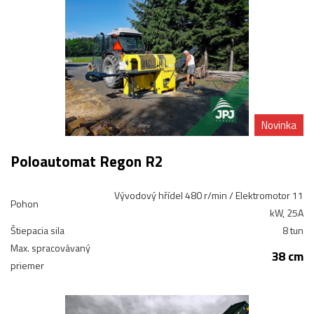
Novinka
Poloautomat Regon R2
Vývodový hřídel 480 r/min / Elektromotor 11
Pohon
kW, 25A
Štiepacia sila
8 tun
Max. spracovávaný
38 cm
priemer