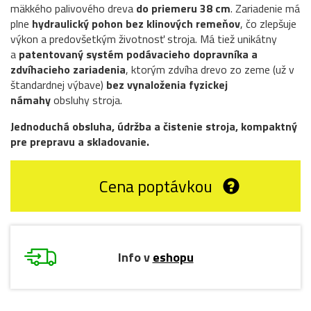
mäkkého palivového dreva
do priemeru 38 cm
. Zariadenie má
plne
hydraulický pohon bez klinových remeňov
, čo zlepšuje
výkon a predovšetkým životnosť stroja. Má tiež unikátny
a
patentovaný systém podávacieho dopravníka a
zdvíhacieho zariadenia
, ktorým zdvíha drevo zo zeme (už v
štandardnej výbave)
bez vynaloženia fyzickej
námahy
obsluhy stroja.
Jednoduchá obsluha, údržba a čistenie stroja, kompaktný
pre prepravu a skladovanie.
Cena poptávkou
Info v
eshopu