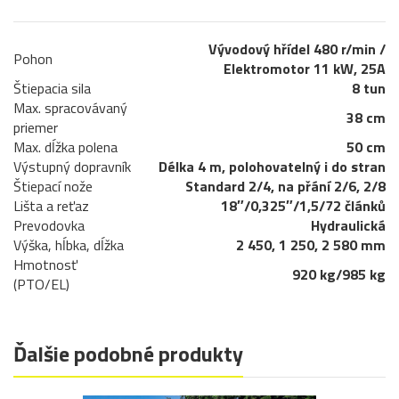
Vývodový hřídel 480 r/min /
Pohon
Elektromotor 11 kW, 25A
Štiepacia sila
8 tun
Max. spracovávaný
38 cm
priemer
Max. dĺžka polena
50 cm
Výstupný dopravník
Délka 4 m, polohovatelný i do stran
Štiepací nože
Standard 2/4, na přání 2/6, 2/8
Lišta a reťaz
18″/0,325″/1,5/72 článků
Prevodovka
Hydraulická
Výška, hĺbka, dĺžka
2 450, 1 250, 2 580 mm
Hmotnosť
920 kg/985 kg
(PTO/EL)
Ďalšie podobné produkty