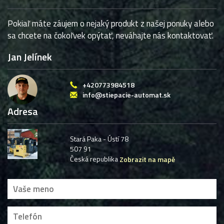
Pokiaľ máte záujem o nejaký produkt z našej ponuky alebo
sa chcete na čokoľvek opýtať, neváhajte nás kontaktovať.
Jan Jelínek
+420773984518
info@stiepacie-automat.sk
Adresa
Stará Paka - Ústí 78
507 91
Česká republika
Zobrazit na mapě