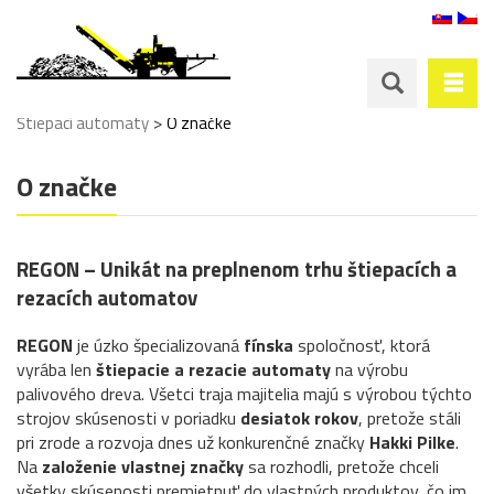
>
Štiepací automaty
O značke
O značke
REGON – Unikát na preplnenom trhu štiepacích a
rezacích automatov
REGON
je úzko špecializovaná
fínska
spoločnosť, ktorá
vyrába len
štiepacie a rezacie automaty
na výrobu
palivového dreva. Všetci traja majitelia majú s výrobou týchto
strojov skúsenosti v poriadku
desiatok rokov
, pretože stáli
pri zrode a rozvoja dnes už konkurenčné značky
Hakki Pilke
.
Na
založenie vlastnej značky
sa rozhodli, pretože chceli
všetky skúsenosti premietnuť do vlastných produktov, čo im