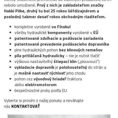
nebolo umožnené.
Prvý z nich je zakladateľom značky
Hakki Pilke, druhý tu bol 25 rokov šéfdizajnérom a
posledný takmer desať rokov obchodným riaditeľom.
kompletne vyrobené
vo Fínsku!
všetky hydraulické
komponenty
vyrobené v
EÚ
patentované zdvíhacie a podávacie zariadenia
patentované prevedenie podávacieho dopravníka
plne hydraulických pohon
bez klinových remeňov
píla pritláčaná hydraulicky
– nie je nutné tlačiť
výškovo nastaviteľný
štiepací klin
(„plouvoucí“)
vykladacie dopravník
je
polohovateľný
do strán a
je
možné nastaviť rýchlosť
jeho chodu
pohon cez
vývodový hriadeľ
traktora
alebo
elektromotorom
bezpečnostné prvky podľa EU
Vyberte si prosím z našej ponuky a neváhajte
nás
KONTAKTOVAŤ