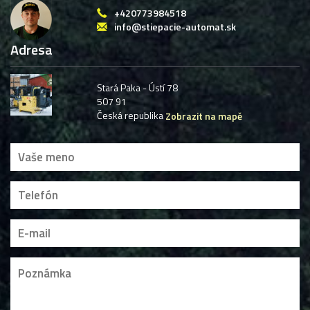
+420773984518
info@stiepacie-automat.sk
Adresa
Stará Paka - Ústí 78
507 91
Česká republika
Zobrazit na mapě