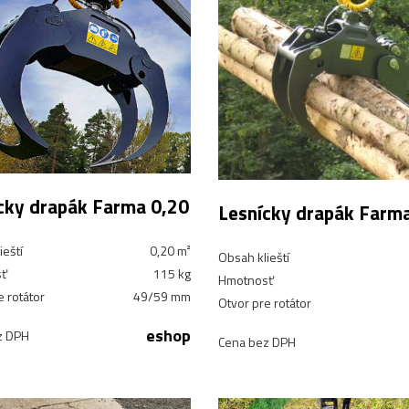
cky drapák Farma 0,20
Lesnícky drapák Farm
ieští
0,20 m²
Obsah klieští
ť
115 kg
Hmotnosť
e rotátor
49/59 mm
Otvor pre rotátor
eshop
z DPH
Cena bez DPH