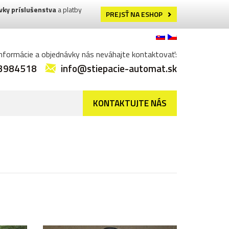
vky príslušenstva
a platby
PREJSŤ NA ESHOP
informácie a objednávky nás neváhajte kontaktovať:
3984518
info@stiepacie-automat.sk
KONTAKTUJTE NÁS