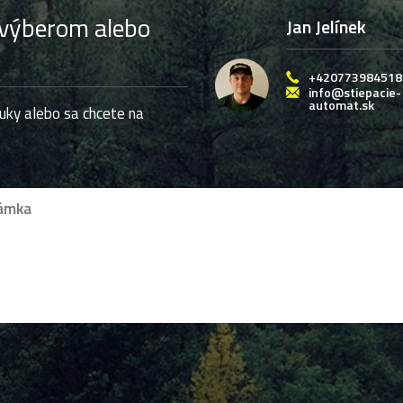
 výberom alebo
Jan Jelínek
+420773984518
info@stiepacie-
automat.sk
uky alebo sa chcete na