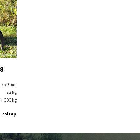
08
750 mm
22 kg
1 000 kg
eshop