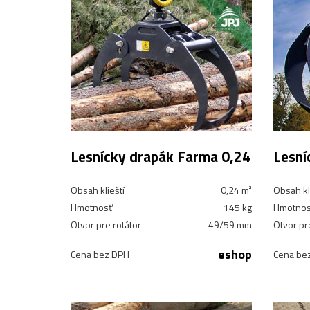
Lesnícky drapák Farma 0,24
Lesní
Obsah klieští
0,24 m²
Obsah kl
Hmotnosť
145 kg
Hmotnos
Otvor pre rotátor
49/59 mm
Otvor pr
eshop
Cena bez DPH
Cena be