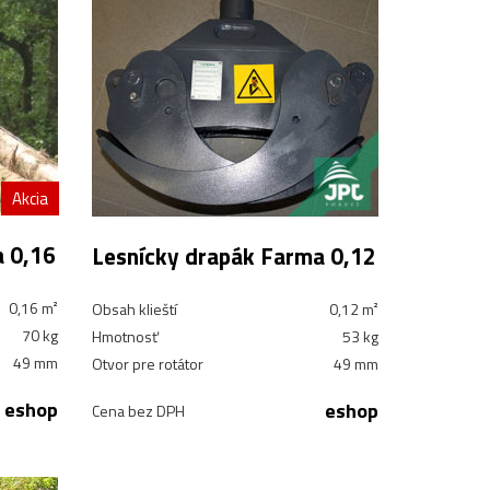
Akcia
a 0,16
Lesnícky drapák Farma 0,12
0,16 m²
Obsah klieští
0,12 m²
70 kg
Hmotnosť
53 kg
49 mm
Otvor pre rotátor
49 mm
eshop
eshop
Cena bez DPH