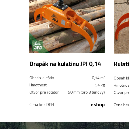
Drapák na kulatinu JPJ 0,14
Kulat
Obsah klieštin
0,14 m²
Obsah kl
Hmotnosť
54 kg
Hmotnos
Otvor pre rotátor
50 mm (pro 3 tunový)
Otvor pr
eshop
Cena bez DPH
Cena be