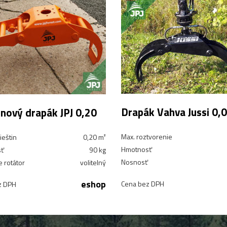
Drapák Vahva Jussi 0,
inový drapák JPJ 0,20
Max. roztvorenie
ieštin
0,20 m²
Hmotnosť
ť
90 kg
Nosnosť
e rotátor
volitelný
eshop
Cena bez DPH
z DPH