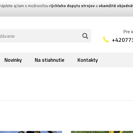
nájdete aj tam s možnosťou
rýchleho dopytu strojov
a
okamžité objedná
Pre 
+42077
Novinky
Na stiahnutie
Kontakty