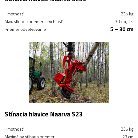
Hmotnosť
235 kg
Max. stínacia priemer a rýchlosť
30 cm, 1 s
5 – 30 cm
Priemer odvetvovanie
Stínacia hlavice Naarva S23
Hmotnosť
235 kg
Maximálny stínacia priemer
23 cm