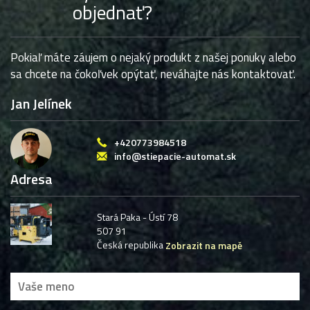
objednať?
Pokiaľ máte záujem o nejaký produkt z našej ponuky alebo
sa chcete na čokoľvek opýtať, neváhajte nás kontaktovať.
Jan Jelínek
+420773984518
info@stiepacie-automat.sk
Adresa
Stará Paka - Ústí 78
507 91
Česká republika
Zobrazit na mapě