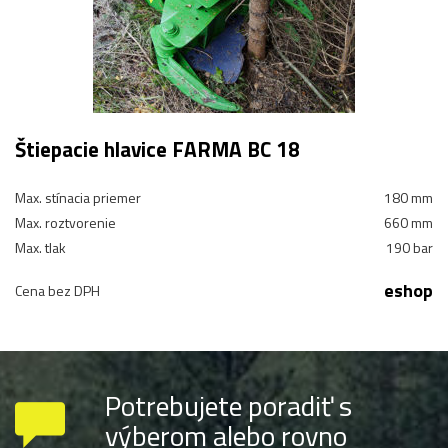
Štiepacie hlavice FARMA BC 18
Max. stínacia priemer
180 mm
Max. roztvorenie
660 mm
Max. tlak
190 bar
eshop
Cena bez DPH
Potrebujete poradiť s
výberom alebo rovno