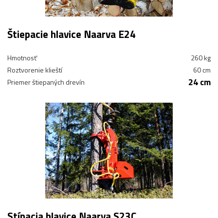
Štiepacie hlavice Naarva E24
Hmotnosť
260 kg
Roztvorenie klieští
60 cm
24 cm
Priemer štiepaných drevín
Stínacia hlavice Naarva S23C