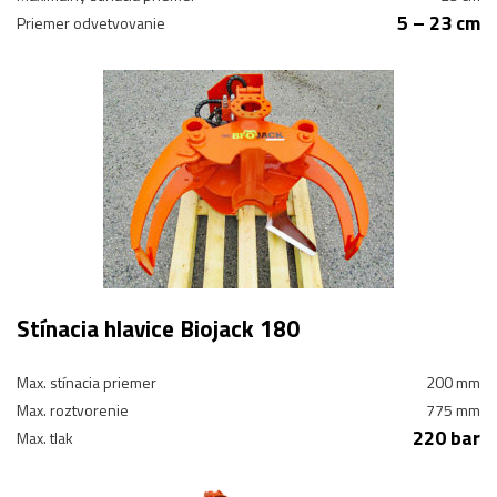
5 – 23 cm
Priemer odvetvovanie
Stínacia hlavice Biojack 180
Max. stínacia priemer
200 mm
Max. roztvorenie
775 mm
220 bar
Max. tlak