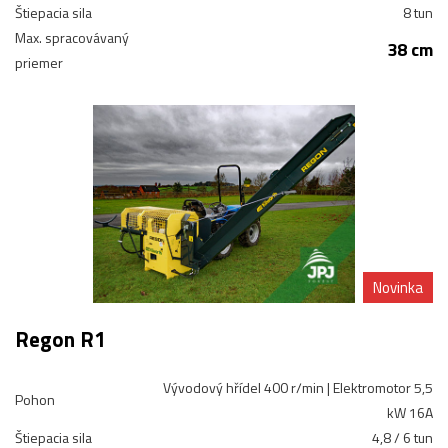
Štiepacia sila
8 tun
Max. spracovávaný
38 cm
priemer
Novinka
Regon R1
Vývodový hřídel 400 r/min | Elektromotor 5,5
Pohon
kW 16A
Štiepacia sila
4,8 / 6 tun