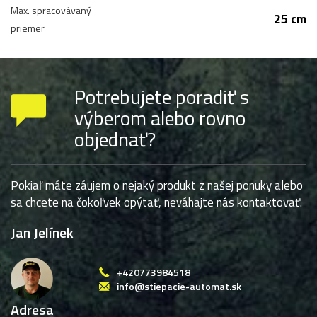
Max. spracovávaný
25 cm
priemer
Potrebujete poradiť s
výberom alebo rovno
objednať?
Pokiaľ máte záujem o nejaký produkt z našej ponuky alebo
sa chcete na čokoľvek opýtať, neváhajte nás kontaktovať.
Jan Jelínek
+420773984518
info@stiepacie-automat.sk
Adresa