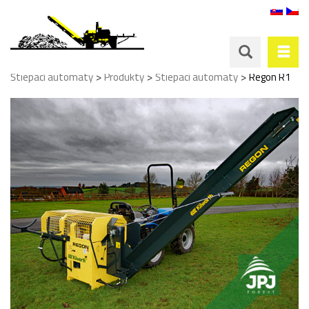
>
>
>
Štiepací automaty
Produkty
Štiepací automaty
Regon R1