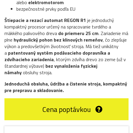
alebo
elektromotorom
bezpečnostné prvky podľa EU
Štiepacie a rezací automat REGON R1
je jednoduchý
kompaktný procesor určený na spracovanie tvrdého a
mäkkého palivového dreva
do priemeru 25 cm
. Zariadenie má
plne
hydraulický pohon bez klinových remeňov
, čo zlepšuje
výkon a predovšetkým životnosť stroja. Má tiež unikátny
a
patentovaný systém podávacieho dopravníka a
zdvíhacieho zariadenia
, ktorým zdvíha drevo zo zeme (už v
štandardnej výbave)
bez vynaloženia fyzickej
námahy
obsluhy stroja.
Jednoduchá obsluha, údržba a čistenie stroja, kompaktný
pre prepravu a skladovanie.
Cena poptávkou