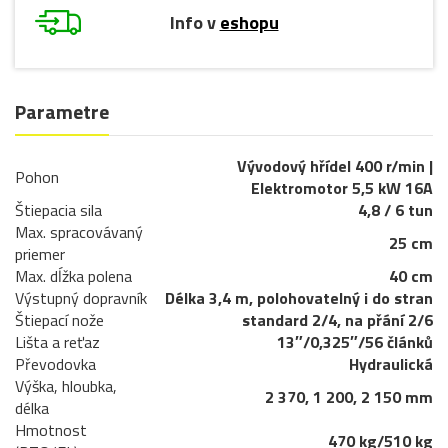
Info v
eshopu
Parametre
Vývodový hřídel 400 r/min |
Pohon
Elektromotor 5,5 kW 16A
Štiepacia sila
4,8 / 6 tun
Max. spracovávaný
25 cm
priemer
Max. dĺžka polena
40 cm
Výstupný dopravník
Délka 3,4 m, polohovatelný i do stran
Štiepací nože
standard 2/4, na přání 2/6
Lišta a reťaz
13″/0,325″/56 článků
Převodovka
Hydraulická
Výška, hloubka,
2 370, 1 200, 2 150 mm
délka
Hmotnost
470 kg/510 kg