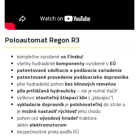
Poloautomat Regon R3
kompletne vyrobené
vo Fínsku!
všetky hydraulické
komponenty
vyrobené v
EÚ
patentované zdvíhacie a podávacie zariadenia
patentované prevedenie podávacieho dopravníka
plne hydraulický pohon
bez klinových remeňov
píla pritláčaná hydraulicky
– nie je nutné tlačiť
výškovo
staviteľný štiepací klin
( „plávajúci“)
vykladacie dopravník
je
polohovateľný
do strán a
je
možné nastaviť rýchlosť
jeho chodu
pohon cez
vývodový hriadeľ
traktora
alebo
elektromotorom
bezpečnostné prvky podľa EÚ