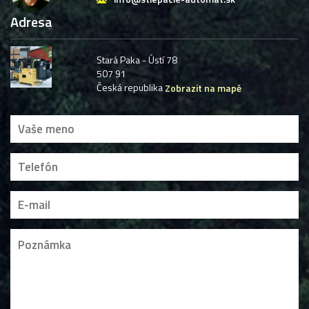
Adresa
Stará Paka - Ústí 78
507 91
Česká republika
Zobrazit na mapě