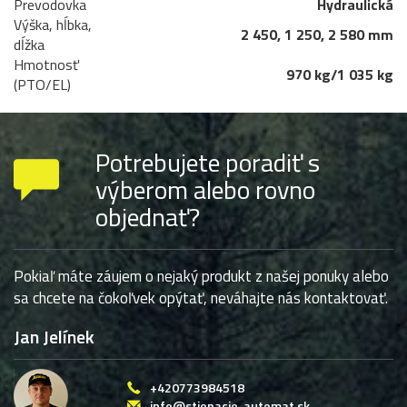
Prevodovka
Hydraulická
Výška, hĺbka,
2 450, 1 250, 2 580 mm
dĺžka
Hmotnosť
970 kg/1 035 kg
(PTO/EL)
Potrebujete poradiť s
výberom alebo rovno
objednať?
Pokiaľ máte záujem o nejaký produkt z našej ponuky alebo
sa chcete na čokoľvek opýtať, neváhajte nás kontaktovať.
Jan Jelínek
+420773984518
info@stiepacie-automat.sk