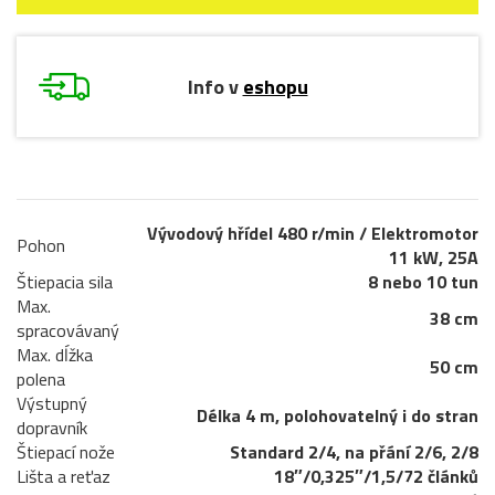
Info v
eshopu
Vývodový hřídel 480 r/min / Elektromotor
Pohon
11 kW, 25A
Štiepacia sila
8 nebo 10 tun
Max.
38 cm
spracovávaný
Max. dĺžka
50 cm
polena
Výstupný
Délka 4 m, polohovatelný i do stran
dopravník
Štiepací nože
Standard 2/4, na přání 2/6, 2/8
Lišta a reťaz
18″/0,325″/1,5/72 článků