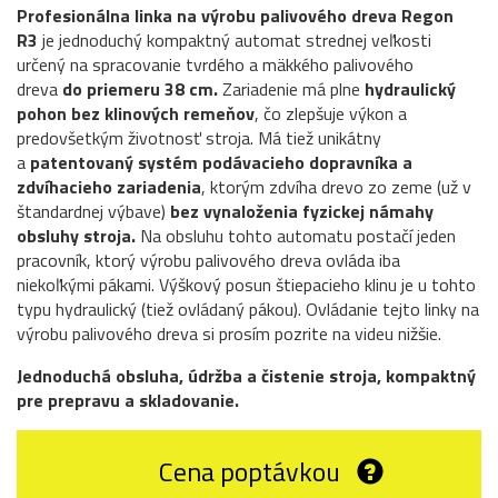
Profesionálna linka na výrobu palivového dreva Regon
R3
je jednoduchý kompaktný automat strednej veľkosti
určený na spracovanie tvrdého a mäkkého palivového
dreva
do priemeru 38 cm.
Zariadenie má plne
hydraulický
pohon bez klinových remeňov
, čo zlepšuje výkon a
predovšetkým životnosť stroja. Má tiež unikátny
a
patentovaný systém podávacieho dopravníka a
zdvíhacieho zariadenia
, ktorým zdvíha drevo zo zeme (už v
štandardnej výbave)
bez vynaloženia fyzickej námahy
obsluhy stroja.
Na obsluhu tohto automatu postačí jeden
pracovník, ktorý výrobu palivového dreva ovláda iba
niekoľkými pákami. Výškový posun štiepacieho klinu je u tohto
typu hydraulický (tiež ovládaný pákou). Ovládanie tejto linky na
výrobu palivového dreva si prosím pozrite na videu nižšie.
Jednoduchá obsluha, údržba a čistenie stroja, kompaktný
pre prepravu a skladovanie.
Cena poptávkou